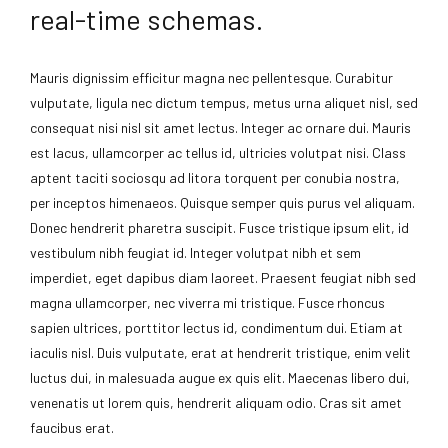
real-time schemas.
Mauris dignissim efficitur magna nec pellentesque. Curabitur
vulputate, ligula nec dictum tempus, metus urna aliquet nisl, sed
consequat nisi nisl sit amet lectus. Integer ac ornare dui. Mauris
est lacus, ullamcorper ac tellus id, ultricies volutpat nisi. Class
aptent taciti sociosqu ad litora torquent per conubia nostra,
per inceptos himenaeos. Quisque semper quis purus vel aliquam.
Donec hendrerit pharetra suscipit. Fusce tristique ipsum elit, id
vestibulum nibh feugiat id. Integer volutpat nibh et sem
imperdiet, eget dapibus diam laoreet. Praesent feugiat nibh sed
magna ullamcorper, nec viverra mi tristique. Fusce rhoncus
sapien ultrices, porttitor lectus id, condimentum dui. Etiam at
iaculis nisl. Duis vulputate, erat at hendrerit tristique, enim velit
luctus dui, in malesuada augue ex quis elit. Maecenas libero dui,
venenatis ut lorem quis, hendrerit aliquam odio. Cras sit amet
faucibus erat.